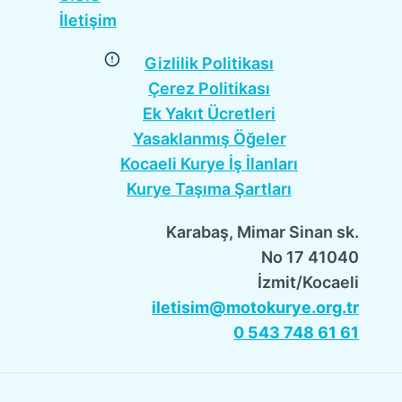
İletişim
Gizlilik Politikası
Çerez Politikası
Ek Yakıt Ücretleri
Yasaklanmış Öğeler
Kocaeli Kurye İş İlanları
Kurye Taşıma Şartları
Karabaş, Mimar Sinan sk.
No 17 41040
İzmit/Kocaeli
iletisim@motokurye.org.tr
0 543 748 61 61