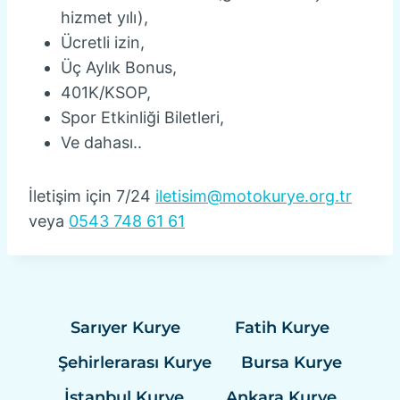
hizmet yılı),
Ücretli izin,
Üç Aylık Bonus,
401K/KSOP,
Spor Etkinliği Biletleri,
Ve dahası..
İletişim için 7/24
iletisim@motokurye.org.tr
veya
0543 748 61 61
Sarıyer Kurye
Fatih Kurye
Şehirlerarası Kurye
Bursa Kurye
İstanbul Kurye
Ankara Kurye